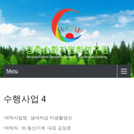
Skip
to
content
경축순환자원화연구원
Resourcification Research Center of Crop-Animal Farming
Menu
수행사업 4
•위탁사업명 : 냄새저감 미생물생산
•위탁자 : ㈜ 동산기계 대표 김성준